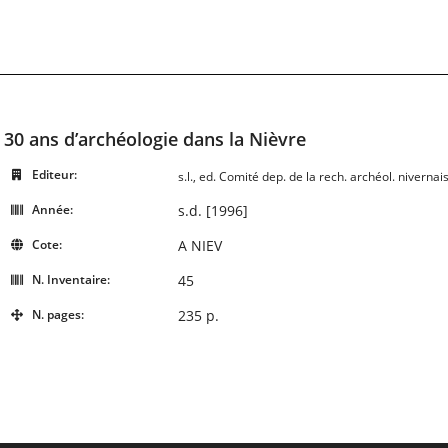
30 ans d’archéologie dans la Nièvre
Editeur:
s.l., ed. Comité dep. de la rech. archéol. nivern
Année:
s.d. [1996]
Cote:
A NIEV
N. Inventaire:
45
N. pages:
235 p.