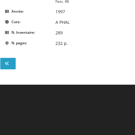
Fasc. 46
Année:
1997
Cote:
A PHAL
N. Inventaire:
289
N. pages:
232 p.