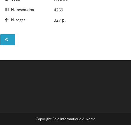
N. Inventaire:
4269
N. pages:
327 p.
Copyright Eole Informatique Auxerre