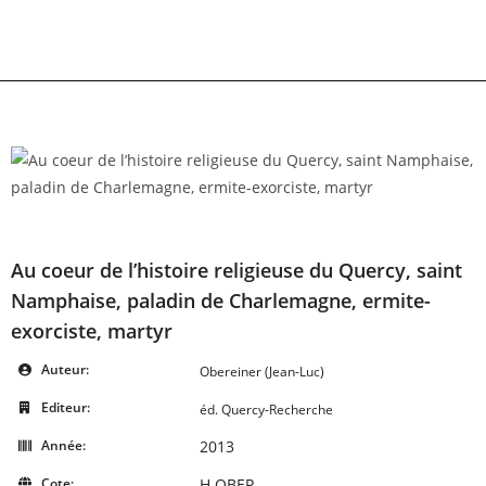
Skip
to
content
Au coeur de l’histoire religieuse du Quercy, saint
Namphaise, paladin de Charlemagne, ermite-
exorciste, martyr
Auteur:
Obereiner (Jean-Luc)
Editeur:
éd. Quercy-Recherche
Année:
2013
Cote:
H OBER