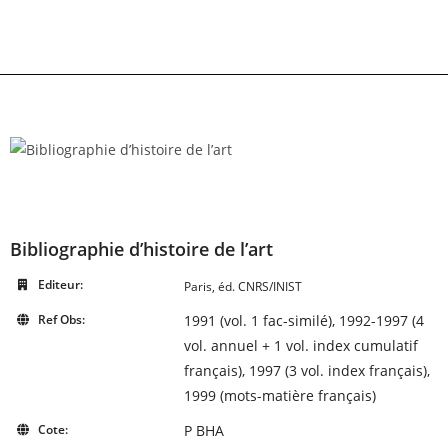
Skip
to
content
Bibliographie d’histoire de l’art
Editeur:
Paris, éd. CNRS/INIST
Ref Obs:
1991 (vol. 1 fac-similé), 1992-1997 (4
vol. annuel + 1 vol. index cumulatif
français), 1997 (3 vol. index français),
1999 (mots-matière français)
Cote:
P BHA