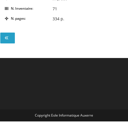
N. Inventaire:
71
N. pages:
334 p.
Copyright Eole Informatique Auxerre