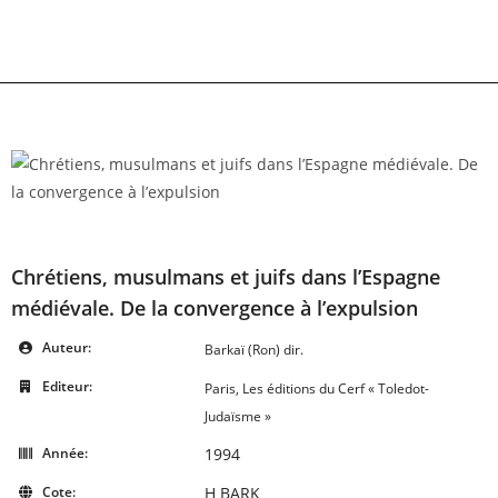
Skip
to
content
Chrétiens, musulmans et juifs dans l’Espagne
médiévale. De la convergence à l’expulsion
Auteur:
Barkaï (Ron) dir.
Editeur:
Paris, Les éditions du Cerf « Toledot-
Judaïsme »
Année:
1994
Cote:
H BARK