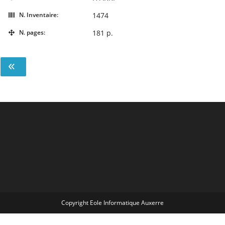
N. Inventaire:
1474
N. pages:
181 p.
Copyright Eole Informatique Auxerre