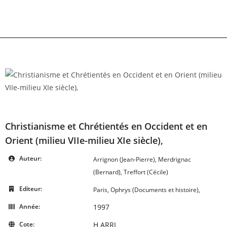
Skip
to
content
Christianisme et Chrétientés en Occident et en
Orient (milieu VIIe-milieu XIe siècle),
Auteur:
Arrignon (Jean-Pierre), Merdrignac
(Bernard), Treffort (Cécile)
Editeur:
Paris, Ophrys (Documents et histoire),
Année:
1997
Cote:
H ARRI