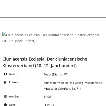
Skip
to
content
Cluniacensis Ecclesia. Der cluniacensische
Klosterverband (10.-12. Jahrhundert)
Auteur:
Poeck (Dietrich W.)
Editeur:
München, Wilhelm Fink Verlag (Münstersche
mittelalter-Schriften, Bd. 71),
Année:
1998
Cote:
H POEC