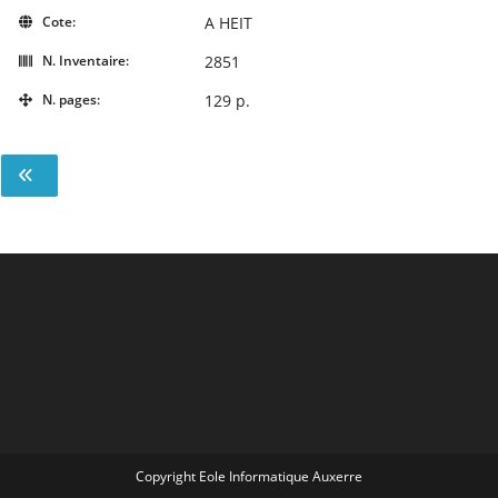
Cote:
A HEIT
N. Inventaire:
2851
N. pages:
129 p.
Copyright Eole Informatique Auxerre