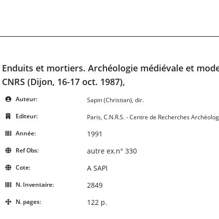
Enduits et mortiers. Archéologie médiévale et mode
CNRS (Dijon, 16-17 oct. 1987),
Auteur:
Sapin (Christian), dir.
Editeur:
Paris, C.N.R.S. - Centre de Recherches Archéolo
Année:
1991
Ref Obs:
autre ex.n° 330
Cote:
A SAPI
N. Inventaire:
2849
N. pages:
122 p.