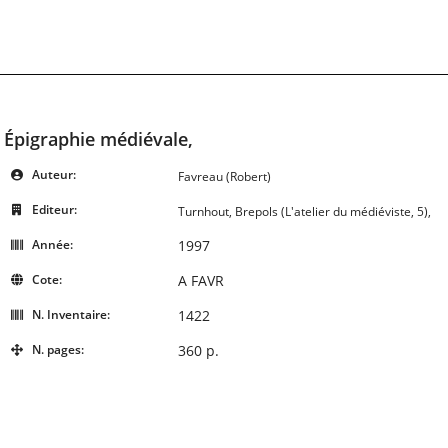
Épigraphie médiévale,
Auteur:
Favreau (Robert)
Editeur:
Turnhout, Brepols (L'atelier du médiéviste, 5),
Année:
1997
Cote:
A FAVR
N. Inventaire:
1422
N. pages:
360 p.