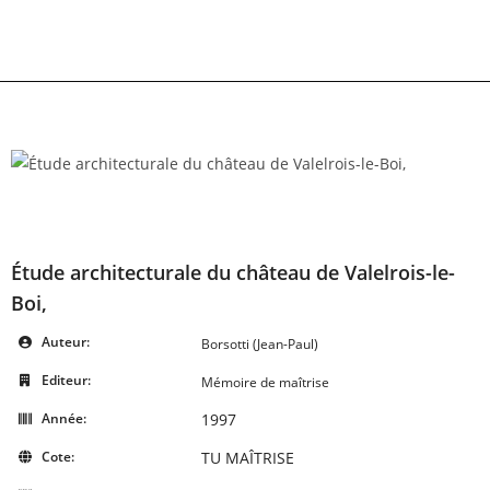
Skip
to
content
Étude architecturale du château de Valelrois-le-
Boi,
Auteur:
Borsotti (Jean-Paul)
Editeur:
Mémoire de maîtrise
Année:
1997
Cote:
TU MAÎTRISE