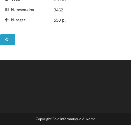
N. Inventaire:
3462
N. pages:
550 p.
Copyright Eole Informatique Auxerre