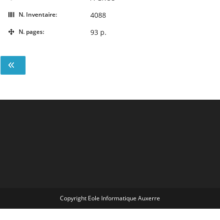
N. Inventaire:
4088
N. pages:
93 p.
Copyright Eole Informatique Auxerre