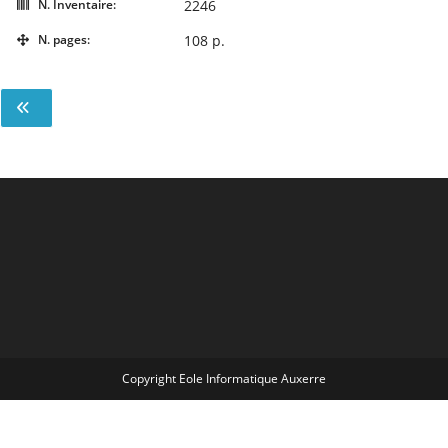
N. Inventaire:
2246
N. pages:
108 p.
Copyright Eole Informatique Auxerre