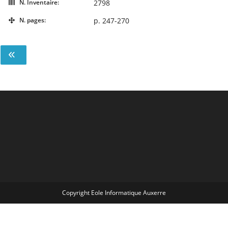
N. Inventaire:
2798
N. pages:
p. 247-270
Copyright Eole Informatique Auxerre