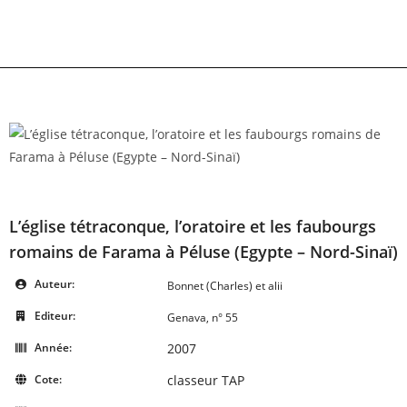
Skip
to
content
L’église tétraconque, l’oratoire et les faubourgs
romains de Farama à Péluse (Egypte – Nord-Sinaï)
Auteur:
Bonnet (Charles) et alii
Editeur:
Genava, n° 55
Année:
2007
Cote:
classeur TAP