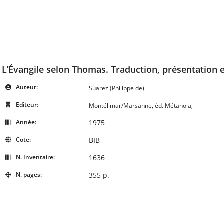
L’Évangile selon Thomas. Traduction, présentation
Auteur:
Suarez (Philippe de)
Editeur:
Montélimar/Marsanne, éd. Métanoïa,
Année:
1975
Cote:
BIB
N. Inventaire:
1636
N. pages:
355 p.