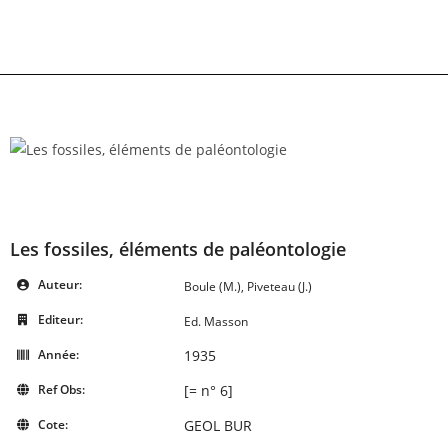
Skip
to
content
Les fossiles, éléments de paléontologie
Auteur:
Boule (M.), Piveteau (J.)
Editeur:
Ed. Masson
Année:
1935
Ref Obs:
[= n° 6]
Cote:
GEOL BUR