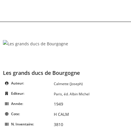
Skip
to
content
Les grands ducs de Bourgogne
Auteur:
Calmette (Joseph)
Editeur:
Paris, éd. Albin Michel
Année:
1949
Cote:
H CALM
N. Inventaire:
3810