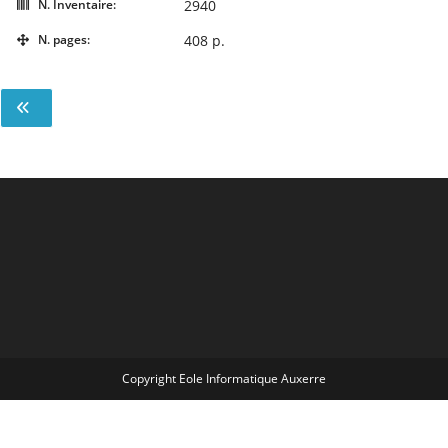
N. Inventaire:
2940
N. pages:
408 p.
Copyright Eole Informatique Auxerre