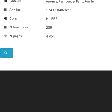
Editeur:
Auxerre, Perriquet et Paris, Rouillé,
Année:
1743 1848-1855
Cote:
H LEBE
N. Inventaire:
239
N. pages:
4 vol.