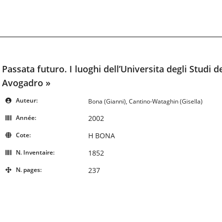
Passata futuro. I luoghi dell’Universita degli Studi
Avogadro »
Auteur:
Bona (Gianni), Cantino-Wataghin (Gisella)
Année:
2002
Cote:
H BONA
N. Inventaire:
1852
N. pages:
237