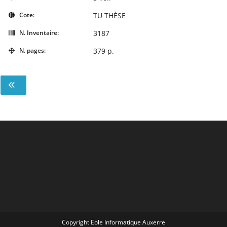
Cote:
TU THÈSE
N. Inventaire:
3187
N. pages:
379 p.
Copyright Eole Informatique Auxerre