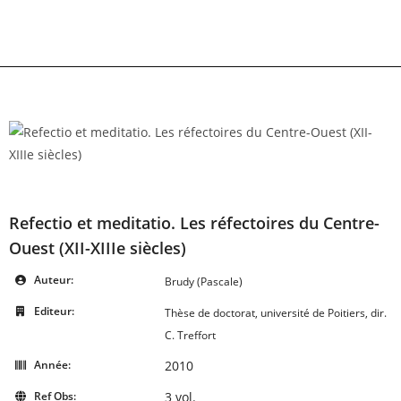
Skip
to
content
Refectio et meditatio. Les réfectoires du Centre-
Ouest (XII-XIIIe siècles)
Auteur:
Brudy (Pascale)
Editeur:
Thèse de doctorat, université de Poitiers, dir.
C. Treffort
Année:
2010
Ref Obs:
3 vol.