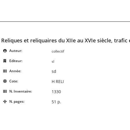
Reliques et reliquaires du XIIe au XVIe siècle, trafi
Auteur:
collectif
Editeur:
sl
Année:
sd
Cote:
H RELI
N. Inventaire:
1330
N. pages:
51 p.