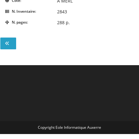
Cote:
A MERL
N. Inventaire:
2843
N. pages:
288 p.
Copyright Eole Informatique Auxerre