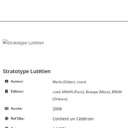
Skip
to
content
Stratotype Lutétien
Auteur:
Merle (Didier), coord.
Editeur:
coéd. MNHN (Paris), Biotope (Mèze), BRGM
(Orléans)
Année:
2008
Ref Obs:
Contient un Cédérom