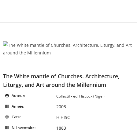
Skip
to
content
The White mantle of Churches. Architecture,
Liturgy, and Art around the Millennium
Auteur:
Collectif - éd. Hiscock (Nigel)
Année:
2003
Cote:
H HISC
N. Inventaire:
1883