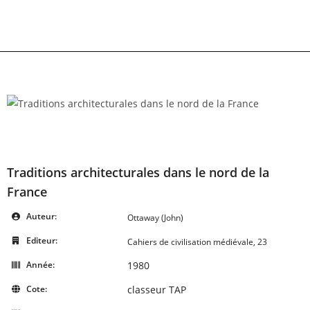
Skip
to
content
Traditions architecturales dans le nord de la
France
Auteur:
Ottaway (John)
Editeur:
Cahiers de civilisation médiévale, 23
Année:
1980
Cote:
classeur TAP