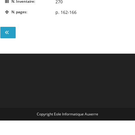
N. Inventaire:
270
N. pages:
p. 162-166
Copyright Eole Informatique Auxerre