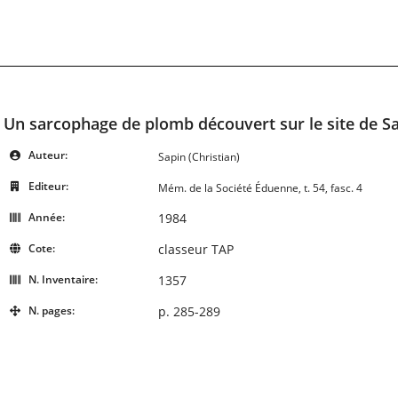
Un sarcophage de plomb découvert sur le site de Sai
Auteur:
Sapin (Christian)
Editeur:
Mém. de la Société Éduenne, t. 54, fasc. 4
Année:
1984
Cote:
classeur TAP
N. Inventaire:
1357
N. pages:
p. 285-289