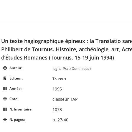
Un texte hagiographique épineux : la Translatio sancti 
Philibert de Tournus. Histoire, archéologie, art, Ac
d’Études Romanes (Tournus, 15-19 juin 1994)
Auteur:
Iogna-Prat (Dominique)
Editeur:
Tournus
Année:
1995
Cote:
classeur TAP
N. Inventaire:
1073
N. pages:
p. 27-40